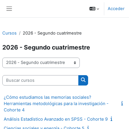
Salta al contenido principal
Acceder
Panel lateral
Cursos
2026 - Segundo cuatrimestre
2026 - Segundo cuatrimestre
Categorías
Buscar cursos
Buscar cursos
¿Cómo estudiamos las memorias sociales?
Herramientas metodológicas para la investigación -
Cohorte 4
Análisis Estadístico Avanzado en SPSS - Cohorte 9
Ciencias sociales y energía - Cohorte 5