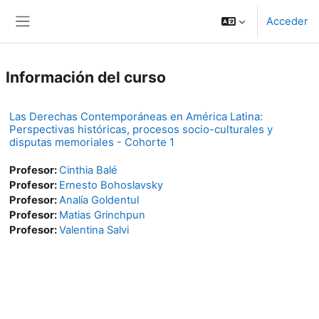
Salta al contenido principal
Acceder
Panel lateral
Información del curso
Las Derechas Contemporáneas en América Latina:
Perspectivas históricas, procesos socio-culturales y
disputas memoriales - Cohorte 1
Profesor:
Cinthia Balé
Profesor:
Ernesto Bohoslavsky
Profesor:
Analía Goldentul
Profesor:
Matias Grinchpun
Profesor:
Valentina Salvi