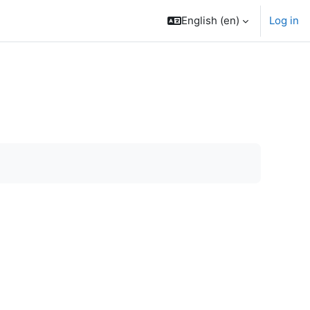
English ‎(en)‎
Log in